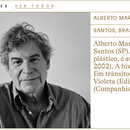
RES
VER TODOS
ALBERTO MA
SANTOS, BRA
Alberto Mar
Santos (SP).
plástico, é 
2002), A his
Em trânsito
Violeta (Edi
(Companhia 