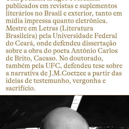
publicados em revistas e suplementos
literários no Brasil e exterior, tanto em
mídia impressa quanto eletrônica.
Mestre em Letras (Literatura
Brasileira) pela Universidade Federal
do Ceará, onde defendeu dissertação
sobre a obra do poeta Antônio Carlos
de Brito, Cacaso. No doutorado,
também pela UFC, defendeu tese sobre
a narrativa de J.M.Coetzee a partir das
ideias de testemunho, vergonha e
sacrifício.