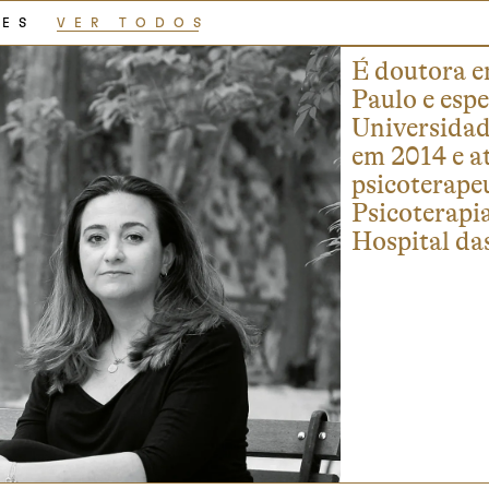
RES
VER TODOS
É doutora e
Paulo e espe
Universidad
em 2014 e at
psicoterape
Psicoterapia
Hospital da