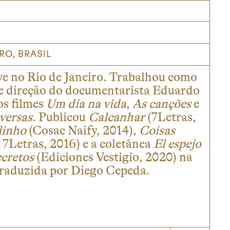
I
RO, BRASIL
ive no Rio de Janeiro. Trabalhou como
de direção do documentarista Eduardo
s filmes
Um dia na vida
,
As canções
e
versas
. Publicou
Calcanhar
(7Letras,
linho
(Cosac Naify, 2014),
Coisas
7Letras, 2016) e a coletânea
El espejo
ecretos
(Ediciones Vestigio, 2020) na
raduzida por Diego Cepeda.