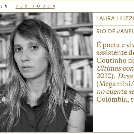
RES
VER TODOS
LAURA LIUZZ
RIO DE JANEI
É poeta e v
assistente 
Coutinho no
Últimas con
2010),
Desa
(Megamíni/ 
no cuenta s
Colômbia, t