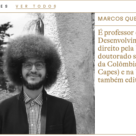
RES
VER TODOS
MARCOS QUE
É professor 
Desenvolvim
direito pela
doutorado s
da Colômbi
Capes) e na
também edit