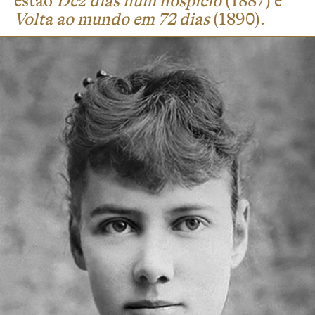
estão
Dez dias num hospício
(1887) e
Volta ao mundo em 72 dias
(1890).