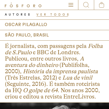
AUTORES
VER TODOS
OSCAR PILAGALLO
SÃO PAULO, BRASIL
É jornalista, com passagens pela
Folha
de S.Paulo
e BBC de Londres.
Publicou, entre outros livros,
A
aventura do dinheiro
(Publifolha,
2000),
História da imprensa paulista
(Três Estrelas, 2012) e
Lua de vinil
(Seguinte, 2016). É também roteirista
da HQ
O golpe de 64
. Nos anos 2000,
criou e editou a revista EntreLivros.