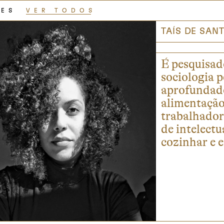
RES
VER TODOS
TAÍS DE SA
É pesquisad
sociologia p
aprofundado
alimentação 
trabalhador
de intelectu
cozinhar e 