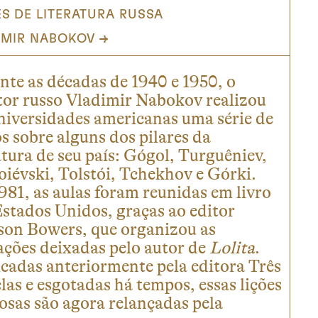
ES DE LITERATURA RUSSA
IMIR NABOKOV
te as décadas de 1940 e 1950, o
tor russo Vladimir Nabokov realizou
niversidades americanas uma série de
s sobre alguns dos pilares da
atura de seu país: Gógol, Turguêniev,
iévski, Tolstói, Tchekhov e Górki.
81, as aulas foram reunidas em livro
stados Unidos, graças ao editor
son Bowers, que organizou as
ações deixadas pelo autor de
Lolita
.
cadas anteriormente pela editora Três
las e esgotadas há tempos, essas lições
osas são agora relançadas pela