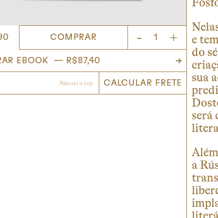
Fósf
Nelas
-
+
COMPRAR
90
e tem
do s
criaç
sua a
predi
Dost
será 
liter
Além 
a Rús
trans
libe
impla
liter