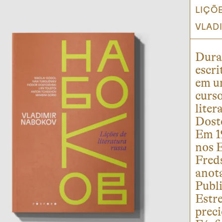
LIÇÕ
VLAD
Duran
escri
em u
curso
liter
Dosto
Em 19
nos E
Fred
anot
Publi
Estre
preci