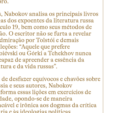
oro.
, Nabokov analisa os principais livros
as dos expoentes da literatura russa
éculo 19, bem como seus métodos de
ão. O escritor não se furta a revelar
dmiração por Tolstói e demais
leções: “Aquele que prefere
oiévski ou Górki a Tchekhov nunca
capaz de apreender a essência da
atura e da vida russas”.
de desfazer equívocos e chavões sobre
sia e seus autores, Nabokov
forma essas lições em exercícios de
rdade, opondo-se de maneira
cável e irônica aos dogmas da crítica
ária e às ideologias políticas.