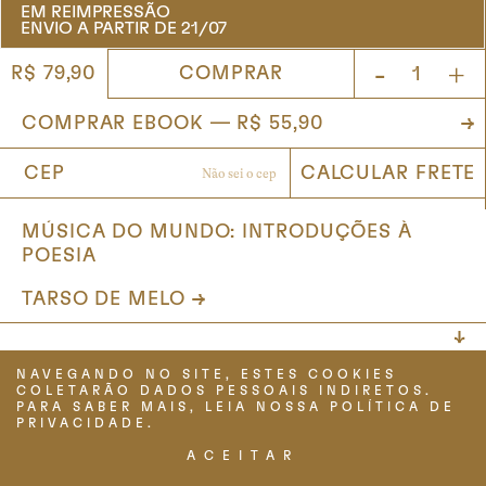
EM REIMPRESSÃO
ENVIO A PARTIR DE 21/07
-
+
COMPRAR
R$ 79,90
MÚSICA DO MUNDO: INTRODUÇÕES À
POESIA
TARSO DE MELO
NAVEGANDO NO SITE, ESTES COOKIES
TERMOS DE USO
COLETARÃO DADOS PESSOAIS INDIRETOS.
POLÍTICA DE PRIVACIDADE
PARA SABER MAIS, LEIA NOSSA POLÍTICA DE
PERGUNTAS FREQUENTES
PRIVACIDADE.
ACEITAR