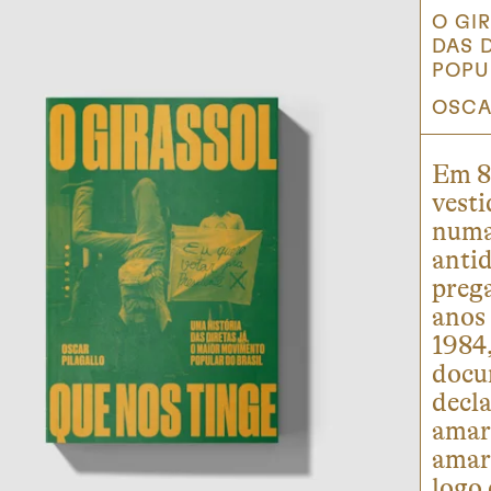
O GI
DAS 
POPU
OSCA
Em 8
vesti
numa
anti
preg
anos 
1984,
docum
decla
amare
amare
logo 