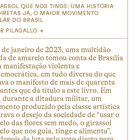
RASSOL QUE NOS TINGE: UMA HISTÓRIA
DIRETAS JÁ, O MAIOR MOVIMENTO
LAR DO BRASIL
R PILAGALLO
 de janeiro de 2023, uma multidão
da de amarelo tomou conta de Brasília
 manifestação violenta e
democrática, em tudo diversa do que
ava o manifesto de mais de quarenta
antes que dá título a este livro. Em
 durante a ditadura militar, um
ento produzido pela classe artística
rava o desejo da sociedade de “usar o
lo das flores sem medo, o girassol
lo que nos guia, tinge e alimenta”,
depois da luta pelo voto direto para