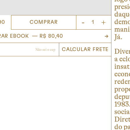
presi
daque
-
+
demo
COMPRAR
90
manif
Já.
Dive
a ec
insat
econo
rede
prop
depu
1983.
soci
Diret
do pa